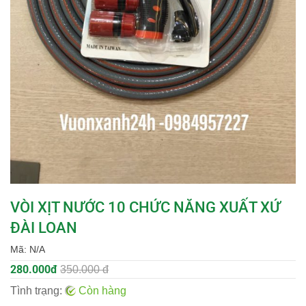
VÒI XỊT NƯỚC 10 CHỨC NĂNG XUẤT XỨ
ĐÀI LOAN
Mã:
N/A
280.000đ
350.000 đ
Tình trạng:
Còn hàng