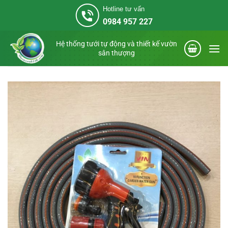
Bỏ
Hotline tư vấn
qua
0984 957 227
nội
dung
Hệ thống tưới tự động và thiết kế vườn
sân thượng