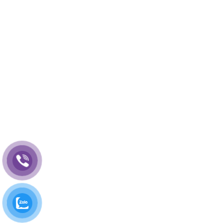
Email:
vuonxanh24h@gmail.com
Website:
vuonxanh24h.com
Thứ 2 - Thứ 7, 8:00 - 17:30
Thông tin chủ sở hữu :Trần Thị Mỹ Dung
Số TK : 110604166969
Ngân hàng:Viettinbank Chi Nhánh Chương Dươnng Hội Sở