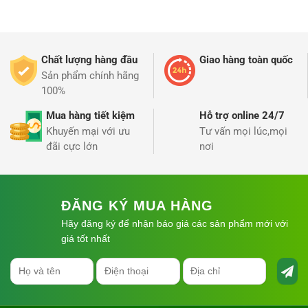
Chất lượng hàng đầu
Giao hàng toàn quốc
Sản phẩm chính hãng
100%
* Dây dẫn tưới :
Mua hàng tiết kiệm
Hỗ trợ online 24/7
+ Dài 5m giúp bạn dễ dàng di chuyển ra những vị trí xa
Khuyến mại với ưu
Tư vấn mọi lúc,mọi
đãi cực lớn
nơi
+ Được làm bằng ống cao su mềm 2 lớp phù hợp với
ngoài trời , không lo bị rạn hay nứt dưới trời mưa , nắng
–
Xuất xứ : Đài Loan
ĐĂNG KÝ MUA HÀNG
Hãy đăng ký để nhận báo giá các sản phẩm mới với
Facebook
Twitter
Google+
Pin It
giá tốt nhất