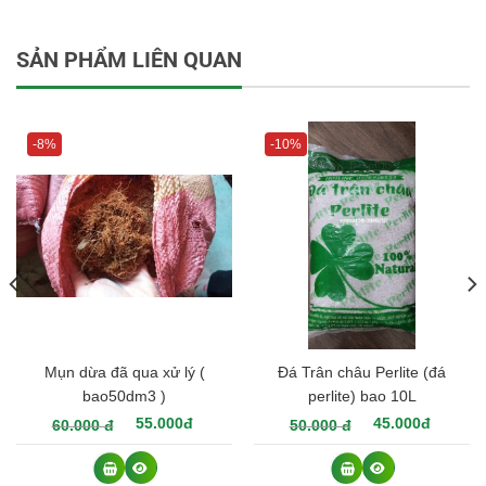
+Công tắc điều khiển nước thông minh, công tắc một nút
bấm, một lần nhấn để xả nước liên tục, một lần nhấn để
SẢN PHẨM LIÊN QUAN
tắt nước ngay lập tức, cải thiện công việc hiệu quả
+ Vòi vườn được làm bằng nhựa kỹ thuật, chất liệu cao
cấp và rất bền khi sử dụng
+ Áp lực nước khỏe phù hợp với tất cả các loại tưới như
-8%
-10%
tưới cây , rửa sân , rửa xe …
Mụn dừa đã qua xử lý (
Đá Trân châu Perlite (đá
bao50dm3 )
perlite) bao 10L
55.000đ
45.000đ
60.000 đ
50.000 đ