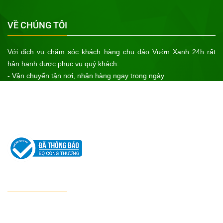
VỀ CHÚNG TÔI
Với dịch vụ chăm sóc khách hàng chu đáo Vườn Xanh 24h rất
hân hạnh được phục vụ quý khách:
- Vận chuyển tận nơi, nhận hàng ngay trong ngày
- Bảo hành sản phẩm cho khách hàng
- Sản phẩm chính hãng của cơ sở sản xuất uy tín, xuất xứ rõ ràng
- Giá cả tốt nhất
Hãy đến với Vườn Xanh 24h để nhận được sự ưu tiên tốt nhất!
CHÍNH SÁCH
Chính sách bảo hành