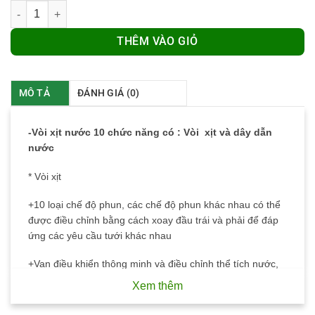
Số lượng
THÊM VÀO GIỎ
MÔ TẢ
ĐÁNH GIÁ (0)
-Vòi xịt nước 10 chức năng có : Vòi xịt và dây dẫn
nước
* Vòi xịt
+10 loại chế độ phun, các chế độ phun khác nhau có thể
được điều chỉnh bằng cách xoay đầu trái và phải để đáp
ứng các yêu cầu tưới khác nhau
+Van điều khiển thông minh và điều chỉnh thể tích nước,
dễ dàng kiểm soát áp lực nước và đảm bảo đầu ra nước
Xem thêm
đồng đều bất kể áp lực nước