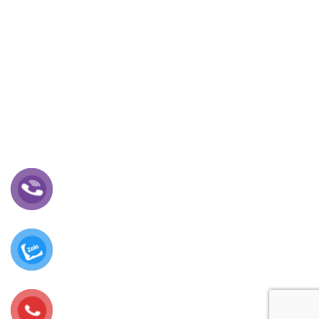
Thông tin chủ sở hữu :Trần Thị Mỹ Dung
Số TK : 110604166969
Ngân hàng:Viettinbank Chi Nhánh Chương Dươnng Hội Sở