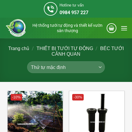
Bỏ
Hotline tư vấn
qua
0984 957 227
nội
dung
Hệ thống tưới tự động và thiết kế vườn
sân thượng
/
/
Trang chủ
THIẾT BỊ TƯỚI TỰ ĐỘNG
BÉC TƯỚI
CẢNH QUAN
-10%
-30%