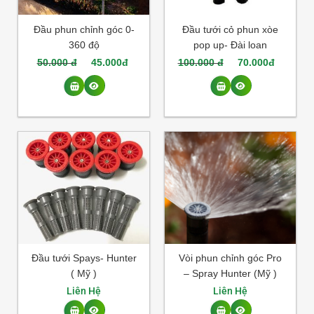
Đầu phun chỉnh góc 0-
Đầu tưới cỏ phun xòe
360 độ
pop up- Đài loan
50.000 đ
45.000đ
100.000 đ
70.000đ
Đầu tưới Spays- Hunter
Vòi phun chỉnh góc Pro
( Mỹ )
– Spray Hunter (Mỹ )
Liên Hệ
Liên Hệ