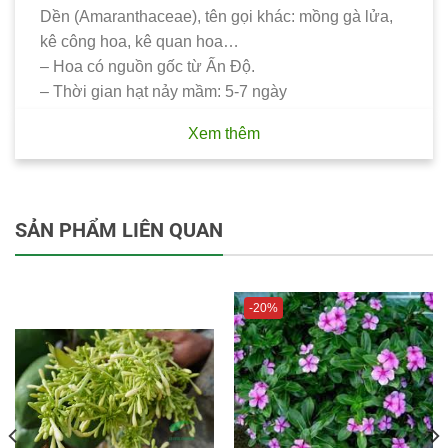
Dền (Amaranthaceae), tên gọi khác: mồng gà lửa,
kê công hoa, kê quan hoa…
– Hoa có nguồn gốc từ Ấn Độ.
– Thời gian hạt nảy mầm: 5-7 ngày
– Thời gian cây ra hoa: 60-65 ngày
Xem thêm
– Chiều cao cây trưởng thành: 30-40cm
– Hoa nở rộ nhất vào mùa hè, nhưng vẫn có thể
trồng quanh năm để làm cảnh.
– Là loại cây ưa nóng, chịu rét kém, thân thảo, hoa
SẢN PHẨM LIÊN QUAN
có 2 màu chính là đỏ và vàng.
– Lá cây hình bầu dục, hoa nở chụm lại như ngọn
lửa nhỏ, đầu bông hoa nhọn.
-20%