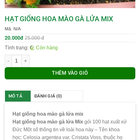
HẠT GIỐNG HOA MÀO GÀ LỬA MIX
Mã:
N/A
20.000đ
25.000 đ
Tình trạng:
Còn hàng
Số lượng
THÊM VÀO GIỎ
MÔ TẢ
ĐÁNH GIÁ (0)
Hạt giống hoa mào gà lửa mix
Hạt giống hoa mào gà lửa Mix
gói 100 hạt xuất xứ
Đức Một số thông tin về loài hoa này – Tên khoa
học: Celosia argentea var. Cristata Voss, thuộc họ