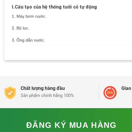
I.Cấu tạo của hệ thống tưới cỏ tự động
1. Máy bơm nước.
2. Bộ lọc.
3. Ống dẫn nước.
4. Hệ thống tự động .
5.đầu phun chỉnh góc pro – pray hunter.
6.Dây điện.
7.Cút L, Cút T, ống nối…
Chất lượng hàng đầu
Giao
Sản phẩm chính hãng 100%
8.Băng dính, băng keo, băng tan .
9.Các phụ kiện.
ĐĂNG KÝ MUA HÀNG