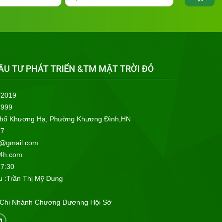
ẦU TƯ PHÁT TRIỂN &TM MẶT TRỜI ĐỎ
/2019
4999
Phố Khương Hạ, Phường Khương Đình,HN
27
@gmail.com
4h.com
17:30
u :Trần Thị Mỹ Dung
k Chi Nhánh Chương Dươnng Hội Sở