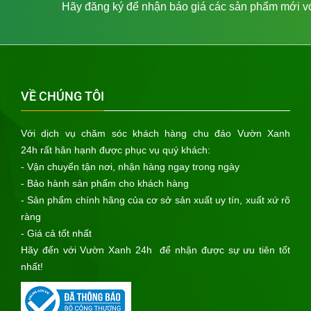
Hãy đăng ký để nhận báo giá các sản phẩm mới với
VỀ CHÚNG TÔI
Với dịch vụ chăm sóc khách hàng chu đáo Vườn Xanh
24h rất hân hạnh được phục vụ quý khách:
- Vận chuyển tận nơi, nhận hàng ngay trong ngày
- Bảo hành sản phẩm cho khách hàng
- Sản phẩm chính hãng của cơ sở sản xuất uy tín, xuất xứ rõ
II. Tìm hiểu về
đầu tướ
i trong hệ thống tưới cỏ tự động
ràng
Đầu tưới Poup Hunter
- Giá cả tốt nhất
Hãy đến với Vườn Xanh 24h để nhận được sự ưu tiên tốt
nhất!