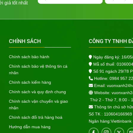
 giá tốt nhất
CHÍNH SÁCH
CÔNG TY TNHH Đ
Chính sách bảo hành
Ngày đăng ký: 16/05
Mẫ số thuế: 010600
Chính sách bảo vệ thông tin cá
Số 91 ngách 29/78 
nhân
Hotline:
0984 957 2
Chính sách kiểm hàng
Email:
vuonxanh24h
Chính sách và quy định chung
Website:
vuonxanh2
Thứ 2 - Thứ 7, 8:00 - 
Chính sách vận chuyển và giao
Thông tin chủ sở hữ
nhận
Số TK : 110604166969
Chính sách đổi trả hàng hoá
Ngân hàng:Viettinban
Hướng dẫn mua hàng