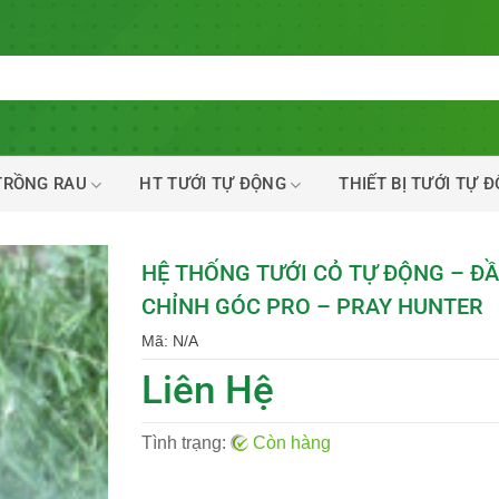
TRỒNG RAU
HT TƯỚI TỰ ĐỘNG
THIẾT BỊ TƯỚI TỰ 
HỆ THỐNG TƯỚI CỎ TỰ ĐỘNG – Đ
CHỈNH GÓC PRO – PRAY HUNTER
Mã:
N/A
Liên Hệ
Tình trạng:
Còn hàng