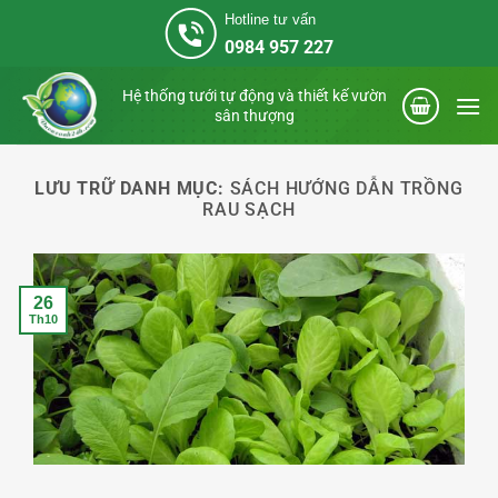
Bỏ
Hotline tư vấn
qua
0984 957 227
nội
dung
Hệ thống tưới tự động và thiết kế vườn
sân thượng
LƯU TRỮ DANH MỤC:
SÁCH HƯỚNG DẪN TRỒNG
RAU SẠCH
26
Th10