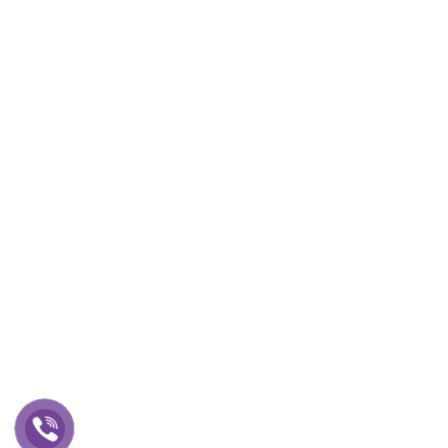
Ngày đăng ký: 16/05/2019
Mẫ số thuế: 0106004999
Số 91 ngách 29/78 Phố Khương Hạ, Phường Khương Đình,HN
Hotline:
0984 957 227
Email:
vuonxanh24h@gmail.com
Website:
vuonxanh24h.com
Thứ 2 - Thứ 7, 8:00 - 17:30
Thông tin chủ sở hữu :Trần Thị Mỹ Dung
Số TK : 110604166969
Ngân hàng:Viettinbank Chi Nhánh Chương Dươnng Hội Sở