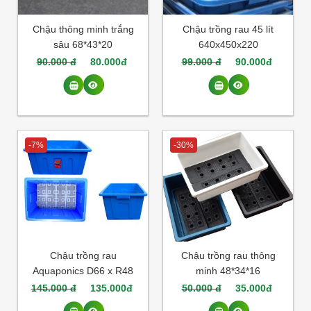
Chậu thông minh trắng
Chậu trồng rau 45 lít
sâu 68*43*20
640x450x220
90.000 đ
80.000đ
99.000 đ
90.000đ
-7%
-30%
Chậu trồng rau
Chậu trồng rau thông
Aquaponics D66 x R48
minh 48*34*16
x C33cm – 70 lít
145.000 đ
135.000đ
50.000 đ
35.000đ