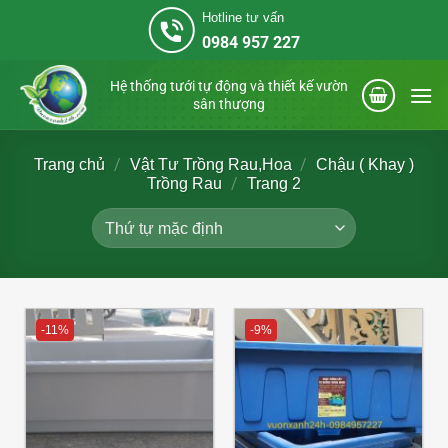
Bỏ
Hotline tư vấn
qua
0984 957 227
nội
dung
Hệ thống tưới tự động và thiết kế vườn
sân thượng
/
/
Trang chủ
Vật Tư Trồng Rau,Hoa
Chậu ( Khay )
/
Trồng Rau
Trang 2
-11%
-9%