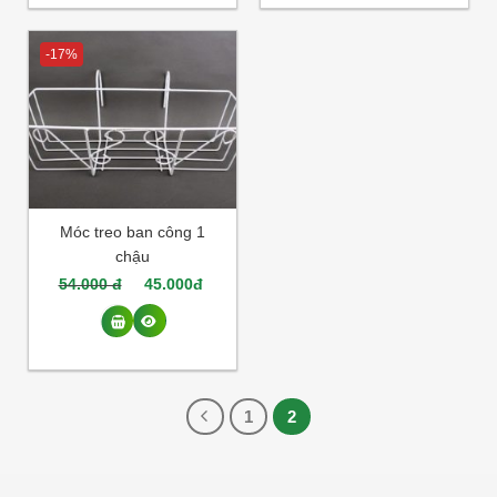
-17%
Móc treo ban công 1
chậu
54.000 đ
45.000đ
1
2