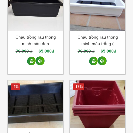
Chậu trồng rau thông
Chậu trồng rau thông
minh màu đen
minh màu trắng (
68*43*20cm( đen sâu )
68*43*16)
70.000 đ
65.000đ
70.000 đ
65.000đ
-4%
-17%