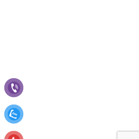
Thứ 2 - Thứ 7, 8:00 - 17:30
Thông tin chủ sở hữu :Trần Thị Mỹ Dung
Số TK : 110604166969
Ngân hàng:Viettinbank Chi Nhánh Chương Dươnng Hội Sở