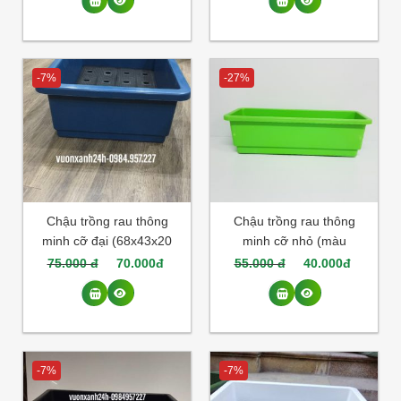
-7%
-27%
Chậu trồng rau thông
Chậu trồng rau thông
minh cỡ đại (68x43x20
minh cỡ nhỏ (màu
cm) màu xanh
xanh)
75.000 đ
70.000đ
55.000 đ
40.000đ
-7%
-7%