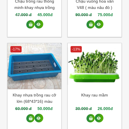
Chậu trồng rau thông
Chậu vuông hoa văn
minh-khay nhựa trồng
V48 ( màu nâu đỏ )
rau kích cỡ
47.000 đ
45.000đ
90.000 đ
75.000đ
68*43*16(màu đen)
-17%
-13%
Khay nhựa trồng rau cỡ
Khay rau mầm
lớn (68*43*16) màu
xanh ( xanh nước biển
60.000 đ
50.000đ
30.000 đ
26.000đ
hoặc xanh lá cây )