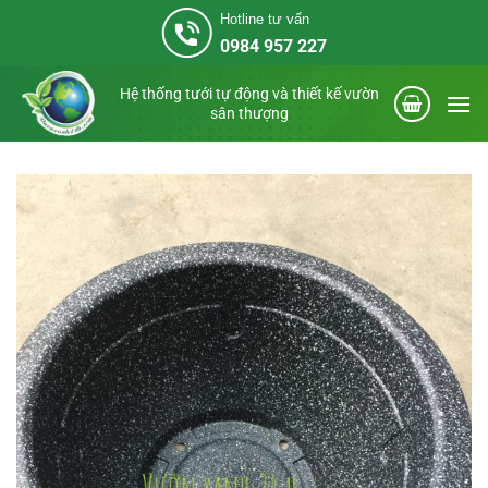
Bỏ
Hotline tư vấn
qua
0984 957 227
nội
dung
Hệ thống tưới tự động và thiết kế vườn
sân thượng