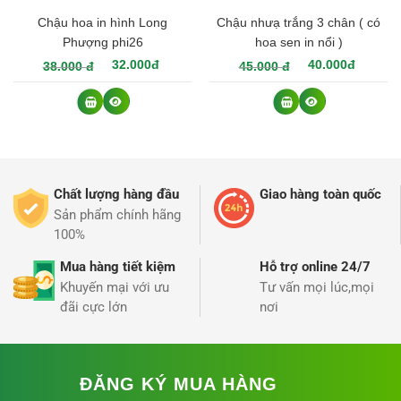
Chậu hoa in hình Long
Chậu nhưạ trắng 3 chân ( có
Phượng phi26
hoa sen in nổi )
1 Mô tả chậu nhựa giả đá
32.000đ
40.000đ
38.000 đ
45.000 đ
-Kích thước: Chậu
có vân đá đẹp giống như chậu đá
thật có các kích cỡ khác nhau : phi 38, phi 48 , phi 62 ,
phi 68 ( đường kính miệng chậu ).
Giá cụ thể cho các size như sau :
Chất lượng hàng đầu
Giao hàng toàn quốc
Sản phẩm chính hãng
+ Chậu phi 38 : 30,000
100%
+ Chậu phi 48 : 35,000
Mua hàng tiết kiệm
Hỗ trợ online 24/7
Khuyến mại với ưu
Tư vấn mọi lúc,mọi
+ Chậu phi 58: 50,000
đãi cực lớn
nơi
+ Chậu phi 68: 70,000
– Màu sắc : Vân đá đen hoặc vân đá đỏ
ĐĂNG KÝ MUA HÀNG