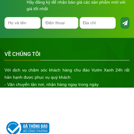
-Hình thức : Hai bên cạnh chậu có hình nơ dập nổi sắc
Hãy đăng ký để nhận báo giá các sản phẩm mới với
nét tăng sự độc đáo cho chậu.
giá tốt nhất
VỀ CHÚNG TÔI
Với dịch vụ chăm sóc khách hàng chu đáo Vườn Xanh 24h rất
hân hạnh được phục vụ quý khách:
- Vận chuyển tận nơi, nhận hàng ngay trong ngày
- Bảo hành sản phẩm cho khách hàng
- Sản phẩm chính hãng của cơ sở sản xuất uy tín, xuất xứ rõ ràng
- Giá cả tốt nhất
Hãy đến với Vườn Xanh 24h để nhận được sự ưu tiên tốt nhất!