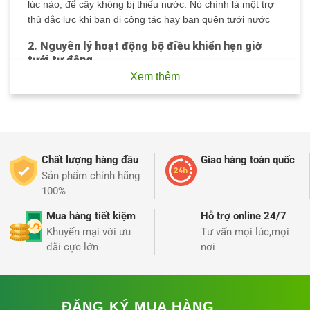
lúc nào, để cây không bị thiếu nước. Nó chính là một trợ
thủ đắc lực khi bạn đi công tác hay bạn quên tưới nước
2. Nguyên lý hoạt động
bộ điều khiển hẹn giờ
tưới tự động
Xem thêm
-Sản phẩm
sử dụng việc đống mở van điện từ có sẵn bên
trong để đóng mở nguồn nước khi tới giờ cài đặt.
Ứng dụng với các nguồn nước có áp lực hoặc dùng máy
bơm tự động.
Ngoài ra thiết bị còn tích hợp lưới lọc thép để loc rong rêu
cặn bẩn.
Chất lượng hàng đầu
Giao hàng toàn quốc
Sản phẩm chính hãng
3. Các tính năng
:
100%
Tải xuống ứng dụng Smart Life để kiểm soát thời gian
Mua hàng tiết kiệm
Hỗ trợ online 24/7
tưới thông qua điện thoại thông minh của bạn. Có thể đặt
Khuyến mại với ưu
Tư vấn mọi lúc,mọi
thời gian bắt đầu tưới và thời gian kết thúc.
đãi cực lớn
nơi
– Rất thuận tiện và dễ sử dụng.
– Hỗ trợ đầy đủ chức năng chống nước.
– Hoàn hảo cho việc sử dụng ngoài trời. và những vị trí
ĐĂNG KÝ MUA HÀNG